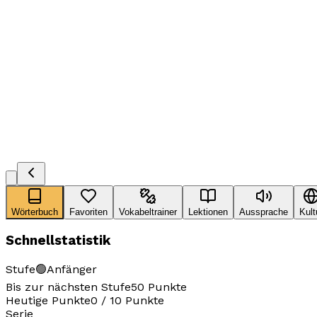
Wörterbuch
Favoriten
Vokabeltrainer
Lektionen
Aussprache
Kult
Schnellstatistik
Stufe
🟢
Anfänger
Bis zur nächsten Stufe
50
Punkte
Heutige Punkte
0
/
10
Punkte
Serie