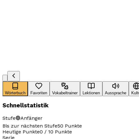
Wörterbuch
Favoriten
Vokabeltrainer
Lektionen
Aussprache
Kult
Schnellstatistik
Stufe
🟢
Anfänger
Bis zur nächsten Stufe
50
Punkte
Heutige Punkte
0
/
10
Punkte
Serie