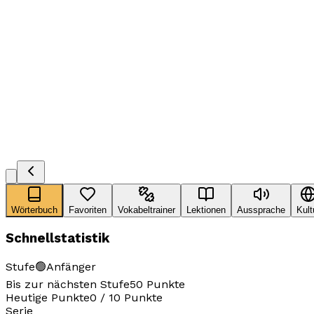
Wörterbuch
Favoriten
Vokabeltrainer
Lektionen
Aussprache
Kult
Schnellstatistik
Stufe
🟢
Anfänger
Bis zur nächsten Stufe
50
Punkte
Heutige Punkte
0
/
10
Punkte
Serie