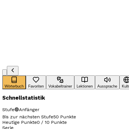
Wörterbuch
Favoriten
Vokabeltrainer
Lektionen
Aussprache
Kult
Schnellstatistik
Stufe
🟢
Anfänger
Bis zur nächsten Stufe
50
Punkte
Heutige Punkte
0
/
10
Punkte
Serie