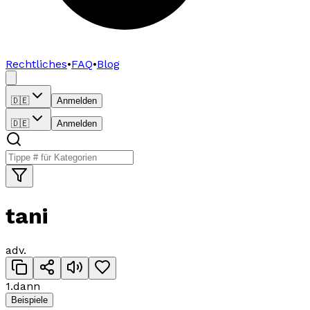
Rechtliches
•
FAQ
•
Blog
🇩🇪
Anmelden
🇩🇪
Anmelden
tani
adv.
1
.
dann
Beispiele