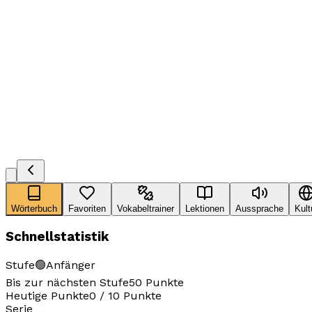
Wörterbuch
Favoriten
Vokabeltrainer
Lektionen
Aussprache
Kult
Schnellstatistik
Stufe
🟢
Anfänger
Bis zur nächsten Stufe
50
Punkte
Heutige Punkte
0
/
10
Punkte
Serie