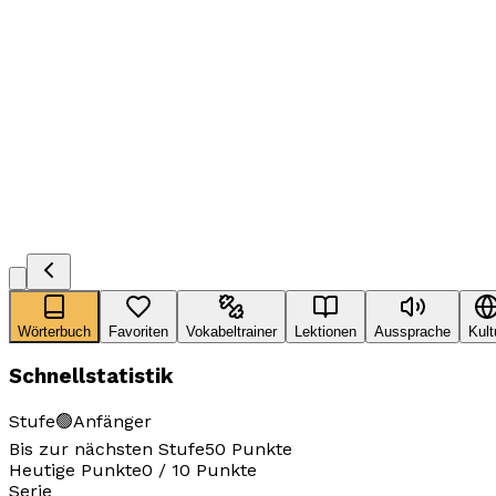
Wörterbuch
Favoriten
Vokabeltrainer
Lektionen
Aussprache
Kult
Schnellstatistik
Stufe
🟢
Anfänger
Bis zur nächsten Stufe
50
Punkte
Heutige Punkte
0
/
10
Punkte
Serie