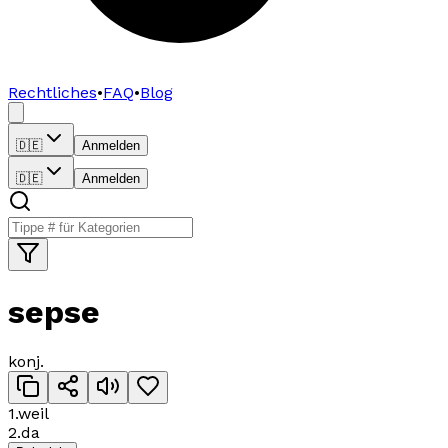
Rechtliches
•
FAQ
•
Blog
🇩🇪
Anmelden
🇩🇪
Anmelden
sepse
konj.
1
.
weil
2
.
da