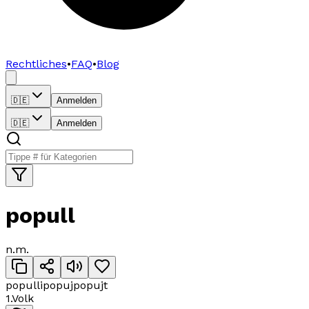
Rechtliches
•
FAQ
•
Blog
🇩🇪
Anmelden
🇩🇪
Anmelden
popull
n.
m
.
populli
popuj
popujt
1
.
Volk