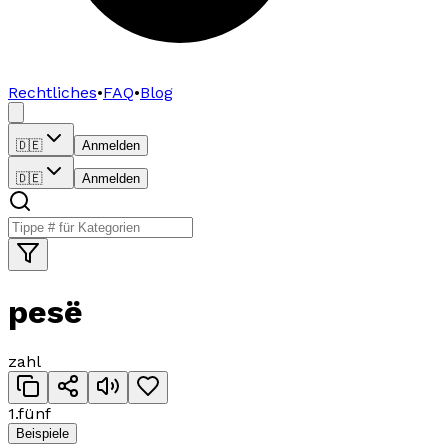
Rechtliches
•
FAQ
•
Blog
🇩🇪
Anmelden
🇩🇪
Anmelden
pesë
zahl
1
.
fünf
Beispiele