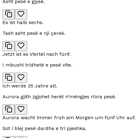
Asht pesë e gjysë.
Es ist halb sechs.
Tash asht pesë e nji çerek.
Jetzt ist es Viertel nach fünf.
I mbushi tridhetë e pesë vite.
Ich werde 35 Jahre alt.
Aurora gjith zgjohet herët n’mëngjes n’ora pesë.
Aurora wacht immer früh am Morgen um fünf Uhr auf.
Sot i blej pesë dardha e tri pjeshka.