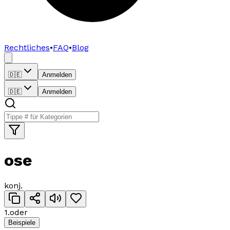
Rechtliches
•
FAQ
•
Blog
🇩🇪
Anmelden
🇩🇪
Anmelden
ose
konj.
1
.
oder
Beispiele