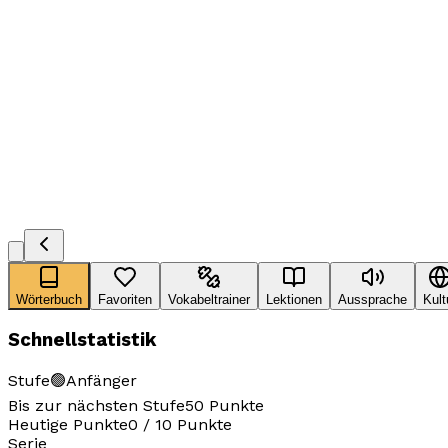
Wörterbuch
Favoriten
Vokabeltrainer
Lektionen
Aussprache
Kult
Schnellstatistik
Stufe
🟢
Anfänger
Bis zur nächsten Stufe
50
Punkte
Heutige Punkte
0
/
10
Punkte
Serie