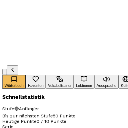
Wörterbuch
Favoriten
Vokabeltrainer
Lektionen
Aussprache
Kult
Schnellstatistik
Stufe
🟢
Anfänger
Bis zur nächsten Stufe
50
Punkte
Heutige Punkte
0
/
10
Punkte
Serie