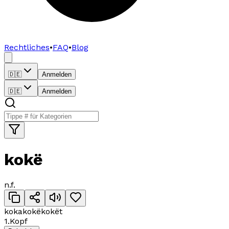
Rechtliches
•
FAQ
•
Blog
🇩🇪
Anmelden
🇩🇪
Anmelden
kokë
n.
f
.
koka
kokë
kokët
1
.
Kopf