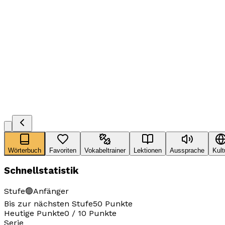
Wörterbuch
Favoriten
Vokabeltrainer
Lektionen
Aussprache
Kult
Schnellstatistik
Stufe
🟢
Anfänger
Bis zur nächsten Stufe
50
Punkte
Heutige Punkte
0
/
10
Punkte
Serie