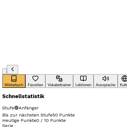
Wörterbuch
Favoriten
Vokabeltrainer
Lektionen
Aussprache
Kult
Schnellstatistik
Stufe
🟢
Anfänger
Bis zur nächsten Stufe
50
Punkte
Heutige Punkte
0
/
10
Punkte
Serie