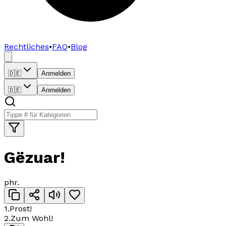
Rechtliches
•
FAQ
•
Blog
🇩🇪
Anmelden
🇩🇪
Anmelden
Gëzuar!
phr.
1
.
Prost!
2
.
Zum Wohl!