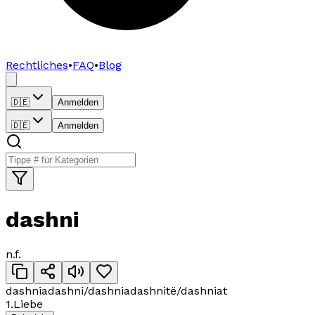
Rechtliches
•
FAQ
•
Blog
🇩🇪
Anmelden
🇩🇪
Anmelden
dashni
n.
f
.
dashnia
dashni/dashnia
dashnitë/dashniat
1
.
Liebe