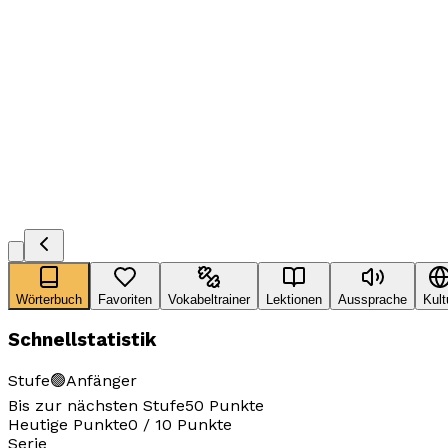
Wörterbuch
Favoriten
Vokabeltrainer
Lektionen
Aussprache
Kult
Schnellstatistik
Stufe
🟢
Anfänger
Bis zur nächsten Stufe
50
Punkte
Heutige Punkte
0
/
10
Punkte
Serie