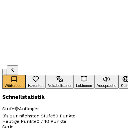
Wörterbuch
Favoriten
Vokabeltrainer
Lektionen
Aussprache
Kult
Schnellstatistik
Stufe
🟢
Anfänger
Bis zur nächsten Stufe
50
Punkte
Heutige Punkte
0
/
10
Punkte
Serie