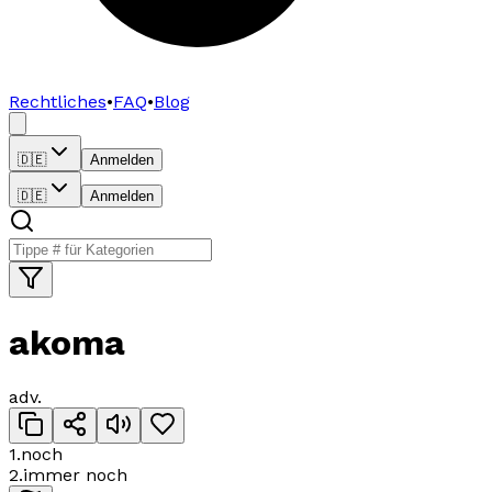
Rechtliches
•
FAQ
•
Blog
🇩🇪
Anmelden
🇩🇪
Anmelden
akoma
adv.
1
.
noch
2
.
immer noch